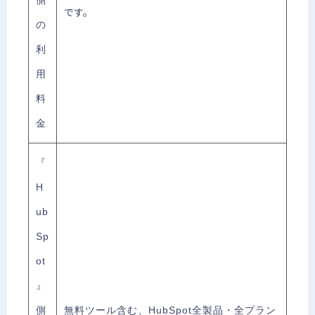
側
です。
の
利
用
料
金
『
H
ub
Sp
ot
』
側
無料ツール含む、HubSpot全製品・全プラン