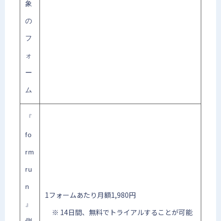
象
の
フ
ォ
ー
ム
『
fo
rm
ru
n
1フォームあたり月額1,980円
』
※ 14日間、無料でトライアルすることが可能