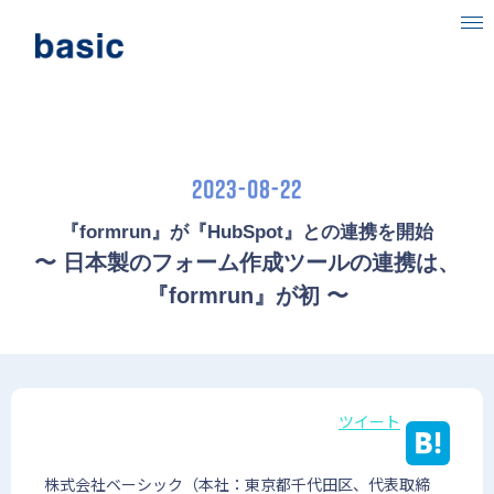
ベーシックについて
事業内容
2023-08-22
目指す社会
『formrun』が『HubSpot』との連携を開始
ニュース
〜 日本製のフォーム作成ツールの連携は、
『formrun』が初 〜
IR情報
採用情報
ツイート
株式会社ベーシック（本社：東京都千代田区、代表取締