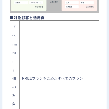
■対象顧客と活用例
『
fo
rm
ru
n
』
側
FREEプランを含めたすべてのプラン
の
対
象