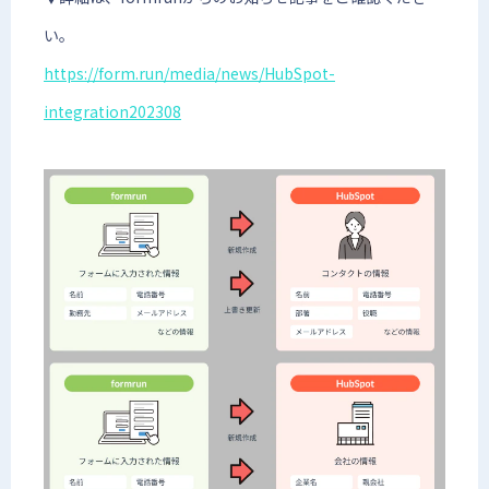
い。
https://form.run/media/news/HubSpot-
integration202308