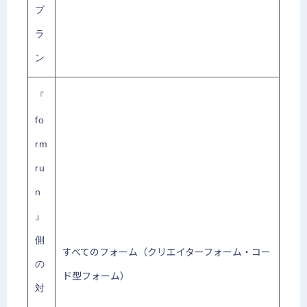
プ
ラ
ン
『
fo
rm
ru
n
』
側
すべてのフォーム（クリエイターフォーム・コー
の
ド型フォーム）
対