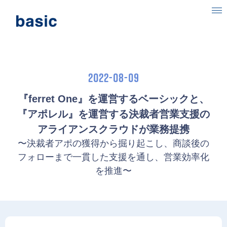
ベーシックについて
事業内容
2022-08-09
目指す社会
『ferret One』を運営するベーシックと、
『アポレル』を運営する決裁者営業支援の
ニュース
アライアンスクラウドが業務提携
IR情報
〜決裁者アポの獲得から掘り起こし、商談後の
フォローまで一貫した支援を通し、営業効率化
採用情報
を推進〜