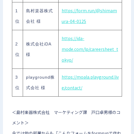
https://form.run/@shimam
1
島村楽器株式
ura-04-0125
位
会社 様
https://ida-
2
株式会社iDA
mode.com/lp/careersheet_t
位
様
okyo/
https://moala.playground.liv
3
playground株
e/contact/
位
式会社 様
＜島村楽器株式会社 マーケティング課 戸口卓男様のコ
メント＞
今では他の部署からも「こんなフォームをformrunで作れ