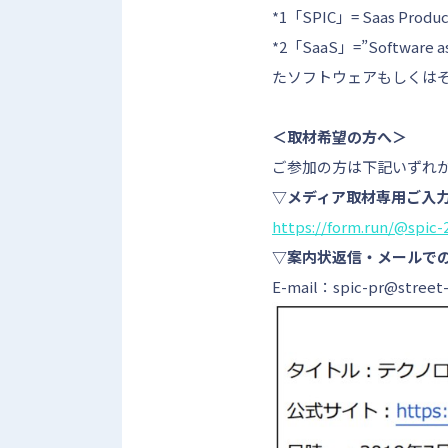
*1「SPIC」= Saas Produc
*2「SaaS」=”Softw
たソフトウェアもしくは
＜取材希望の方へ＞
ご参加の方は下記いずれ
▽メディア取材専用ご入
https://form.run/@spic-
▽案内状返信・メールで
E-mail：spic-pr@stree