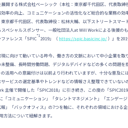
業を展開する株式会社ベーシック（本社：東京都千代田区、代表取締
務効率の向上、コミュ二ケーションの活性化など総合的な業務の効
：東京都千代田区、代表取締役：松林大輔、以下ストリートスマー
ペシャルスポンサー、一般社団法人at Will Workによる後援
*1
ファレンス「SPIC
2019」（
https://spic.basicinc.jp/
）』を201
現に向けて動いている昨今、働き方の文脈において中小企業を取
の未整備、長時間労働問題、デジタルデバイドなどの多くの問題を
ーの活用への意識付けは以前より行われていますが、十分な普及に
サービスの選定基準やトレンドなどの情報さえ整理できていないのが
Work 主催で開催した「SPIC2018」に引き続き、この度の「SPIC2
マに「コミュニケーション」「タレントマネジメント」「エンゲージ
広報」「バックオフィス」の7つを軸に、それぞれの領域における
活用方法について紐解きます。