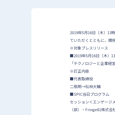
2019年5月16日（木
ていただくとともに、関
※対象プレスリリース
■2019年5月16日（木
「テクノロジーと企業経営の
※訂正内容
■代表取締役
二瓶明→松林大輔
■SPIC当日プログラム
セッション＜エンゲージ
（誤）・Fringe81株式