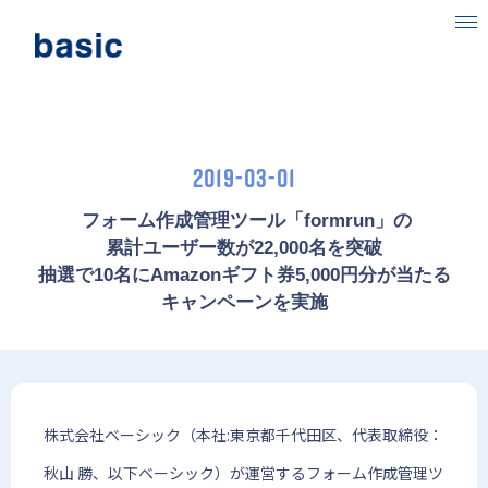
ベーシックについて
事業内容
2019-03-01
目指す社会
 フォーム作成管理ツール「formrun」の
ニュース
累計ユーザー数が22,000名を突破
抽選で10名にAmazonギフト券5,000円分が当たる
IR情報
キャンペーンを実施
採用情報
株式会社ベーシック（本社:東京都千代田区、代表取締役：
秋山 勝、以下ベーシック）が運営するフォーム作成管理ツ