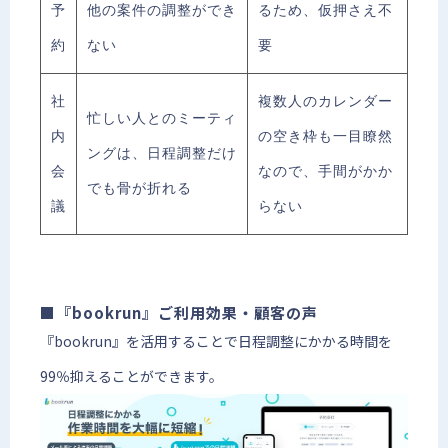
予
他の案件の調整ができ
るため、仮押さえ不
約
ない
要
社
複数人のカレンダー
忙しい人とのミーティ
内
の空き枠も一目瞭然
ングは、日程調整だけ
会
なので、手間がかか
でも骨が折れる
議
らない
■『bookrun』ご利用効果・顧客の声
『bookrun』を活用することで日程調整にかかる時間を
99％抑えることができます。