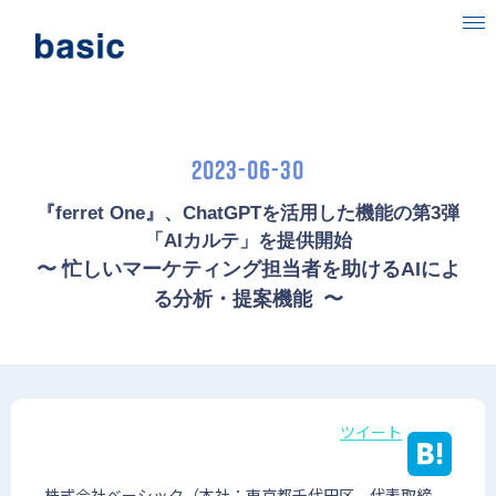
ベーシックについて
事業内容
2023-06-30
目指す社会
『ferret One』、ChatGPTを活用した機能の第3弾
「AIカルテ」を提供開始
ニュース
〜 忙しいマーケティング担当者を助けるAIによ
る分析・提案機能  〜
IR情報
採用情報
ツイート
株式会社ベーシック（本社：東京都千代田区、代表取締