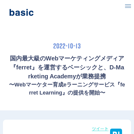
ベーシックについて
事業内容
2022-10-13
目指す社会
国内最大級のWebマーケティングメディア
『ferret』を運営するベーシックと、D-Ma
ニュース
rketing Academyが業務提携
IR情報
〜Webマーケター育成eラーニングサービス『fe
rret Learning』の提供を開始〜
採用情報
ツイート