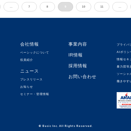
…
7
8
9
10
11
…
会社情報
事業内容
プライバ
AIポリシ
ベーシックについて
IR情報
情報セキ
役員紹介
採用情報
暴力団等
ニュース
ソーシャ
お問い合わせ
プレスリリース
働きやす
お知らせ
セミナー・登壇情報
© Basic Inc. All Rights Reserved.