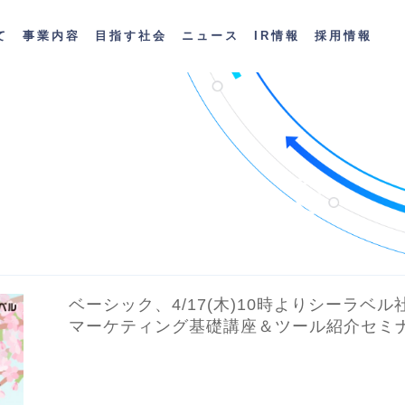
て
事業内容
目指す社会
ニュース
IR情報
採用情報
依存せず
クノロジーで
解決する
ベーシック、4/17(木)10時よりシーラベ
マーケティング基礎講座＆ツール紹介セミ