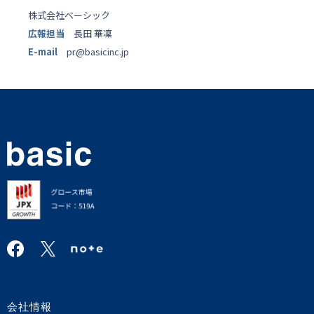
株式会社ベーシック
広報担当
長田 華凜
E-mail
pr@basicinc.jp
会社情報