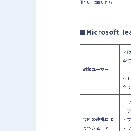
用として機能します。
■Microsoft 
＜f
全
対象ユーザー
＜T
全
・
・
今回の連携によ
・
りできること
・