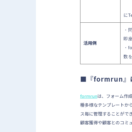
にT
・問
即
活用例
・f
数
■『formrun
formrun
は、フォーム作
種多様なテンプレートか
ス毎に管理することがで
顧客獲得や顧客とのコミ