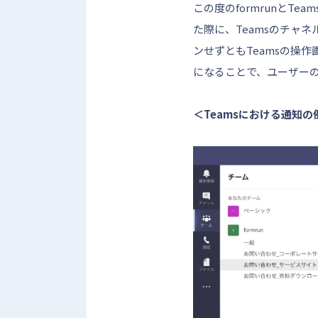
この度のformrunとT
た際に、Teamsのチャネ
ンせずともTeamsの操
になることで、ユーザー
＜Teamsにおける通知の