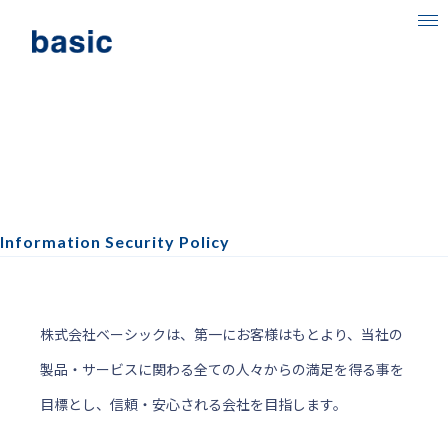
ベーシックについて
事業内容
情報セキュリティに関する
目指す社会
方針
ニュース
Information Security Policy
IR情報
採用情報
株式会社ベーシックは、第一にお客様はもとより、当社の
製品・サービスに関わる全ての人々からの満足を得る事を
目標とし、信頼・安心される会社を目指します。